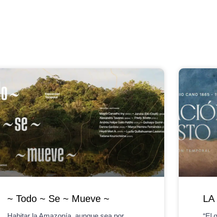
~ Todo ~ Se ~ Mueve ~
LA
Habitar la Amazonía, aunque sea por
“El 