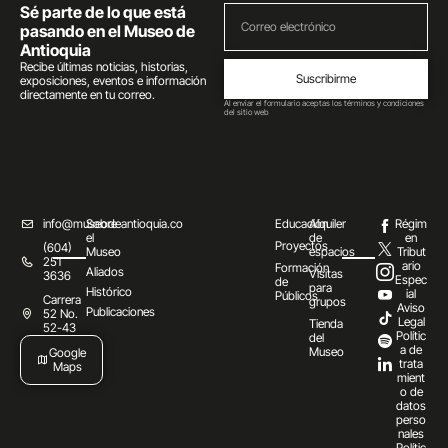
Sé parte de lo que está
pasando en el Museo de
Antioquia
Recibe últimas noticias, historias,
Suscribirme
exposiciones, eventos e información
directamente en tu correo.
Al enviar el formulario aceptas los términos y condiciones
del sitio web
info@museodeantioquia.co
Sobre
Educación
Alquiler
Régim
el
de
en
Proyectos
(604)
Museo
espacios
Tribut
251
ario
Formación
Aliados
Visitas
3636
Espec
de
para
Histórico
ial
Públicos
Carrera
grupos
Aviso
Publicaciones
52 No.
Legal
Tienda
52-43
Polític
del
a de
Museo
Google
trata
Maps
mient
o de
datos
perso
nales
Polític