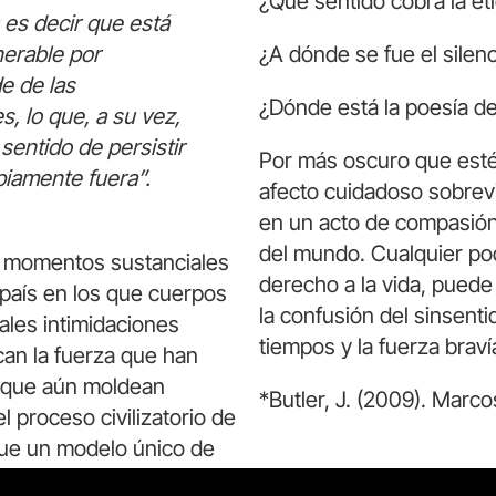
¿Qué sentido cobra la 
 es decir que está
nerable por
¿A dónde se fue el silen
e de las
¿Dónde está la poesía de
s, lo que, a su vez,
sentido de persistir
Por más oscuro que esté 
piamente fuera”.
afecto cuidadoso sobrevi
en un acto de compasión
del mundo. Cualquier po
n momentos sustanciales
derecho a la vida, pued
 país en los que cuerpos
la confusión del sinsent
ales intimidaciones
tiempos y la fuerza bravía
can la fuerza que han
 que aún moldean
*Butler, J. (2009). Marco
l proceso civilizatorio de
 que un modelo único de