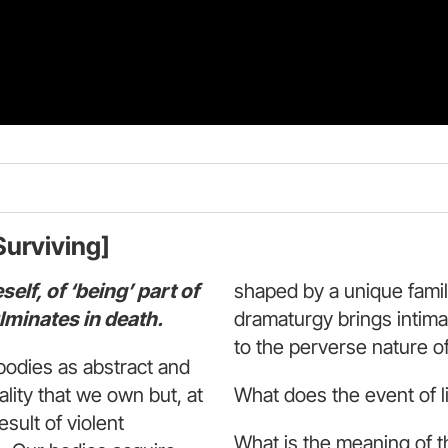
Surviving]
elf, of ‘being’ part of
shaped by a unique famil
ulminates in death.
dramaturgy brings intima
to the perverse nature o
) bodies as abstract and
ality that we own but, at
What does the event of l
sult of violent
What is the meaning of th