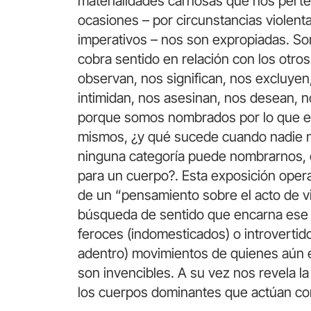
materialidades carnosas que nos per
ocasiones – por circunstancias violent
imperativos – nos son expropiadas. S
cobra sentido en relación con los otro
observan, nos significan, nos excluyen
intimidan, nos asesinan, nos desean, n
porque somos nombrados por lo que es
mismos, ¿y qué sucede cuando nadie 
ninguna categoría puede nombrarnos,
para un cuerpo?. Esta exposición opera
de un “pensamiento sobre el acto de viv
búsqueda de sentido que encarna ese 
feroces (indomesticados) o introvertid
adentro) movimientos de quienes aún en
son invencibles. A su vez nos revela l
los cuerpos dominantes que actúan com