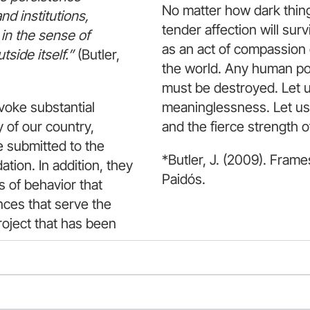
No matter how dark thing
d institutions,
tender affection will sur
 in the sense of
as an act of compassion o
tside itself.”
(Butler,
the world. Any human powe
must be destroyed. Let u
voke substantial
meaninglessness. Let us c
 of our country,
and the fierce strength of
e submitted to the
*Butler, J. (2009). Frame
tion. In addition, they
Paidós.
 of behavior that
nces that serve the
project that has been