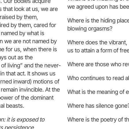
. Our bodies acquire
we agreed upon has bee
s that look at us, we are
raised by them,
Where is the hiding plac
ired by them, cared for
blowing orgasms?
 named by what is
en we are not named by
Where does the vibrant, 
 for us, when there is
us to attain a form of fr
ays out as the
Where are those who rew
 of living” and the never-
 that act. It shows us
Who continues to read al
turned inward) motions of
remain invincible. At the
What is the meaning of 
 power of the dominant
cal beasts.
Where has silence gone
: it is exposed to
Where is the poetry of t
Its persistence