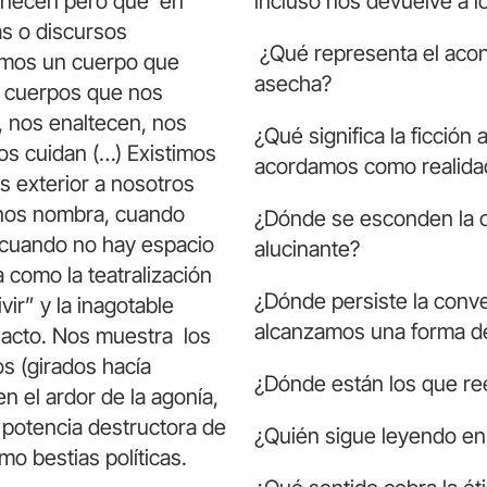
tenecen pero que en
incluso nos devuelve a lo
as o discursos
¿Qué representa el acon
omos un cuerpo que
asecha?
s cuerpos que nos
, nos enaltecen, nos
¿Qué significa la ficción
os cuidan (…) Existimos
acordamos como realida
 exterior a nosotros
nos nombra, cuando
¿Dónde se esconden la c
 cuando no hay espacio
alucinante?
 como la teatralización
¿Dónde persiste la conver
ir” y la inagotable
alcanzamos una forma de 
acto. Nos muestra los
os (girados hacía
¿Dónde están los que ree
 el ardor de la agonía,
a potencia destructora de
¿Quién sigue leyendo en
o bestias políticas.