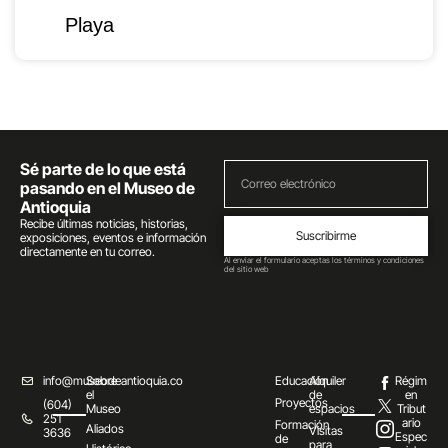
Playa
Sé parte de lo que está
pasando en el Museo de
Antioquia
Recibe últimas noticias, historias,
Suscribirme
exposiciones, eventos e información
directamente en tu correo.
Al enviar el formulario aceptas los términos y condiciones
del sitio web
info@museodeantioquia.co
Sobre
Educación
Alquiler
Régim
el
de
en
Proyectos
(604)
Museo
espacios
Tribut
251
ario
Formación
Aliados
Visitas
3636
Espec
de
para