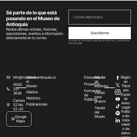
Sé parte de lo que está
pasando en el Museo de
Antioquia
Recibe últimas noticias, historias,
Suscribirme
exposiciones, eventos e información
directamente en tu correo.
Al enviar el formulario aceptas los términos y condiciones
del sitio web
info@museodeantioquia.co
Sobre
Educación
Alquiler
Régim
el
de
en
Proyectos
(604)
Museo
espacios
Tribut
251
ario
Formación
Aliados
Visitas
3636
Espec
de
para
Histórico
ial
Públicos
Carrera
grupos
Aviso
Publicaciones
52 No.
Legal
Tienda
52-43
Polític
del
a de
Museo
Google
trata
Maps
mient
o de
datos