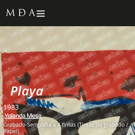
Playa
1983
Yolanda Mesa
Grabado-Serigrafía a 4 tintas (Tintas de grabado /
Papel)