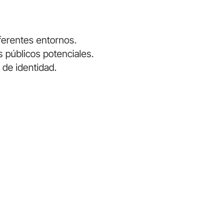
iferentes entornos.
s públicos potenciales.
 de identidad.
a
MdeA Señal 360°
Visitas Instituci
Educativas del
Oriente Antioqu