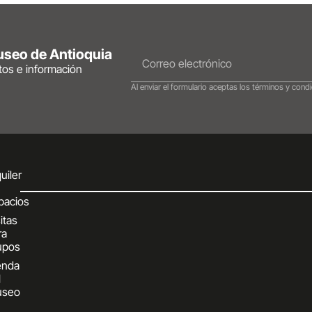
Museo de Antioquia
ntos e información
Al enviar el formulario aceptas los términos y condi
uiler
pacios
itas
ra
upos
enda
l
seo