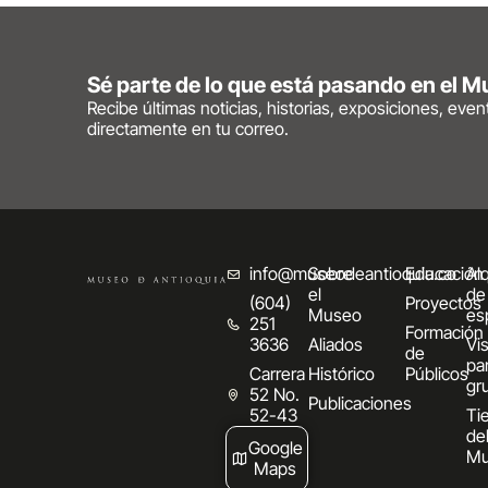
Sé parte de lo que está pasando en el 
Recibe últimas noticias, historias, exposiciones, eve
directamente en tu correo.
info@museodeantioquia.co
Sobre
Educación
Alq
el
de
(604)
Proyectos
Museo
es
251
Formación
3636
Aliados
Vis
de
pa
Carrera
Histórico
Públicos
gr
52 No.
Publicaciones
52-43
Ti
de
Google
Mu
Maps