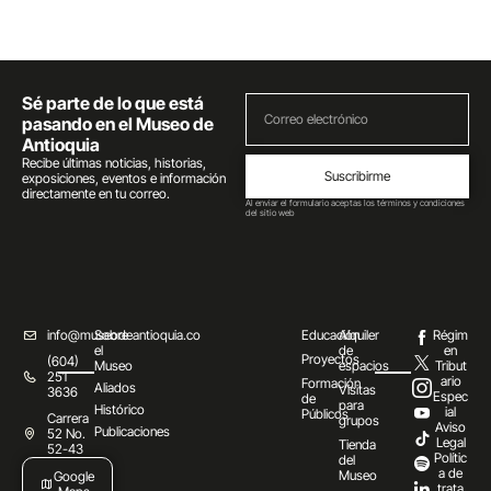
Sé parte de lo que está
pasando en el Museo de
Antioquia
Recibe últimas noticias, historias,
Suscribirme
exposiciones, eventos e información
directamente en tu correo.
Al enviar el formulario aceptas los términos y condiciones
del sitio web
info@museodeantioquia.co
Sobre
Educación
Alquiler
Régim
el
de
en
Proyectos
(604)
Museo
espacios
Tribut
251
ario
Formación
Aliados
Visitas
3636
Espec
de
para
Histórico
ial
Públicos
Carrera
grupos
Aviso
Publicaciones
52 No.
Legal
Tienda
52-43
Polític
del
a de
Museo
Google
trata