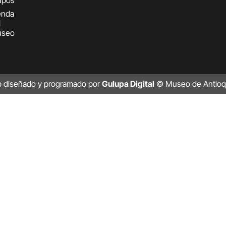
upos
enda
l
seo
b diseñado y programado por
Gulupa Digital
© Museo de Antioq