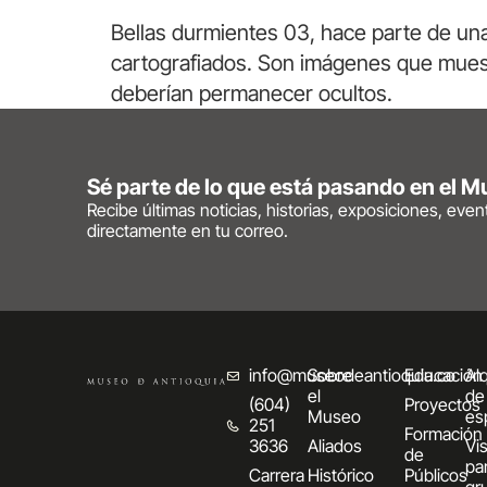
Bellas durmientes 03, hace parte de una 
cartografiados. Son imágenes que muest
deberían permanecer ocultos.
Sé parte de lo que está pasando en el 
Recibe últimas noticias, historias, exposiciones, eve
directamente en tu correo.
info@museodeantioquia.co
Sobre
Educación
Alq
el
de
(604)
Proyectos
Museo
es
251
Formación
3636
Aliados
Vis
de
pa
Carrera
Histórico
Públicos