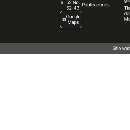
gr
52 No.
Publicaciones
52-43
Ti
de
Google
Mu
Maps
Sitio we