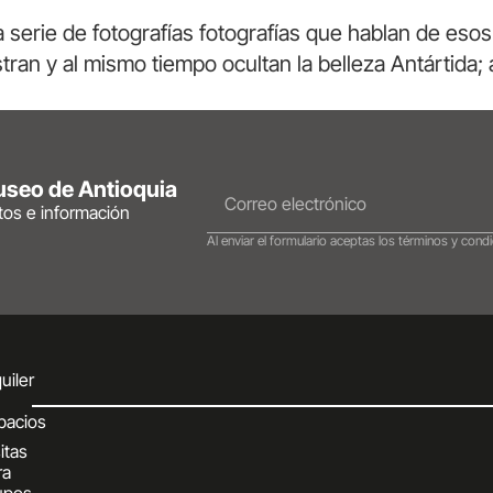
serie de fotografías fotografías que hablan de esos
ran y al mismo tiempo ocultan la belleza Antártida
Museo de Antioquia
ntos e información
Al enviar el formulario aceptas los términos y condi
uiler
pacios
itas
ra