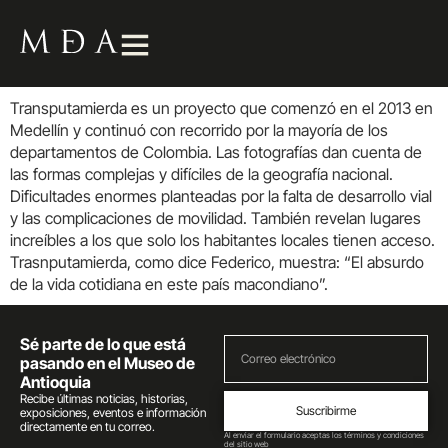
Transputamierda
es un proyecto que comenzó en el 2013 en
Medellín y continuó con recorrido por
la mayor
ía
de los
departamentos de Colombia. Las fotografías dan cuenta
de
las formas complejas y difíciles de la geografía nacional.
Dificultades enormes planteadas por la falta de desarrollo vial
y las complicaciones de movilidad.
También revelan l
ugares
increíbles a los que solo los habitantes locales tienen acceso.
Trasnputamierda
,
como
dice Federico
,
muestra
: “
El absurdo
de la vida cotidiana en este país macondiano
”
.
Sé parte de lo que está
pasando en el Museo de
Antioquia
Recibe últimas noticias, historias,
Suscribirme
exposiciones, eventos e información
directamente en tu correo.
Al enviar el formulario aceptas los términos y condiciones
del sitio web