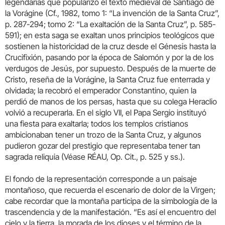
legendarias que popularizó el texto medieval de Santiago de
la Vorágine (Cf., 1982, tomo 1: “La invención de la Santa Cruz”,
p. 287-294; tomo 2: “La exaltación de la Santa Cruz”, p. 585-
591); en esta saga se exaltan unos principios teológicos que
sostienen la historicidad de la cruz desde el Génesis hasta la
Crucifixión, pasando por la época de Salomón y por la de los
verdugos de Jesús, por supuesto. Después de la muerte de
Cristo, reseña de la Vorágine, la Santa Cruz fue enterrada y
olvidada; la recobró el emperador Constantino, quien la
perdió de manos de los persas, hasta que su colega Heraclio
volvió a recuperarla. En el siglo VII, el Papa Sergio instituyó
una fiesta para exaltarla; todos los templos cristianos
ambicionaban tener un trozo de la Santa Cruz, y algunos
pudieron gozar del prestigio que representaba tener tan
sagrada reliquia (Véase RÉAU, Op. Cit., p. 525 y ss.).
El fondo de la representación corresponde a un paisaje
montañoso, que recuerda el escenario de dolor de la Virgen;
cabe recordar que la montaña participa de la simbología de la
trascendencia y de la manifestación. “Es así el encuentro del
cielo y la tierra, la morada de los dioses y el término de la