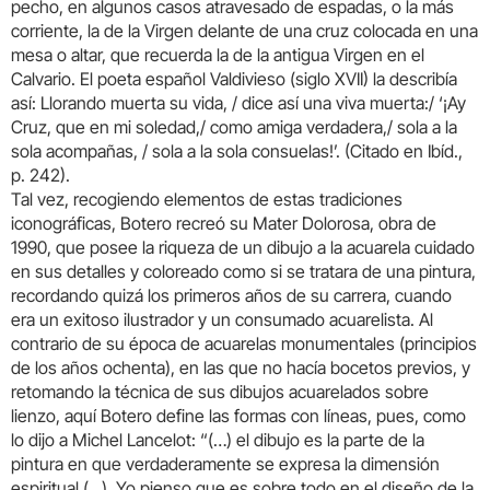
pecho, en algunos casos atravesado de espadas, o la más
corriente, la de la Virgen delante de una cruz colocada en una
mesa o altar, que recuerda la de la antigua Virgen en el
Calvario. El poeta español Valdivieso (siglo XVII) la describía
así: Llorando muerta su vida, / dice así una viva muerta:/ ‘¡Ay
Cruz, que en mi soledad,/ como amiga verdadera,/ sola a la
sola acompañas, / sola a la sola consuelas!’. (Citado en Ibíd.,
p. 242).
Tal vez, recogiendo elementos de estas tradiciones
iconográficas, Botero recreó su Mater Dolorosa, obra de
1990, que posee la riqueza de un dibujo a la acuarela cuidado
en sus detalles y coloreado como si se tratara de una pintura,
recordando quizá los primeros años de su carrera, cuando
era un exitoso ilustrador y un consumado acuarelista. Al
contrario de su época de acuarelas monumentales (principios
de los años ochenta), en las que no hacía bocetos previos, y
retomando la técnica de sus dibujos acuarelados sobre
lienzo, aquí Botero define las formas con líneas, pues, como
lo dijo a Michel Lancelot: “(…) el dibujo es la parte de la
pintura en que verdaderamente se expresa la dimensión
espiritual (…). Yo pienso que es sobre todo en el diseño de la