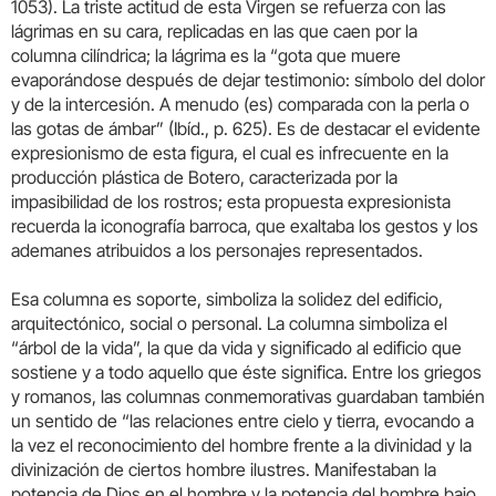
1053). La triste actitud de esta Virgen se refuerza con las
lágrimas en su cara, replicadas en las que caen por la
columna cilíndrica; la lágrima es la “gota que muere
evaporándose después de dejar testimonio: símbolo del dolor
y de la intercesión. A menudo (es) comparada con la perla o
las gotas de ámbar” (Ibíd., p. 625). Es de destacar el evidente
expresionismo de esta figura, el cual es infrecuente en la
producción plástica de Botero, caracterizada por la
impasibilidad de los rostros; esta propuesta expresionista
recuerda la iconografía barroca, que exaltaba los gestos y los
ademanes atribuidos a los personajes representados.
Esa columna es soporte, simboliza la solidez del edificio,
arquitectónico, social o personal. La columna simboliza el
“árbol de la vida”, la que da vida y significado al edificio que
sostiene y a todo aquello que éste significa. Entre los griegos
y romanos, las columnas conmemorativas guardaban también
un sentido de “las relaciones entre cielo y tierra, evocando a
la vez el reconocimiento del hombre frente a la divinidad y la
divinización de ciertos hombre ilustres. Manifestaban la
potencia de Dios en el hombre y la potencia del hombre bajo