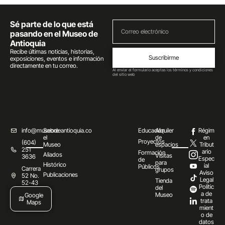
Sé parte de lo que está
pasando en el Museo de
Antioquia
Recibe últimas noticias, historias,
Suscribirme
exposiciones, eventos e información
directamente en tu correo.
Al enviar el formulario aceptas los términos y condiciones
del sitio web
info@museodeantioquia.co
Sobre
Educación
Alquiler
Régim
el
de
en
Proyectos
(604)
Museo
espacios
Tribut
251
ario
Formación
Aliados
Visitas
3636
Espec
de
para
Histórico
ial
Públicos
Carrera
grupos
Aviso
Publicaciones
52 No.
Legal
Tienda
52-43
Polític
del
a de
Museo
Google
trata
Maps
mient
o de
datos