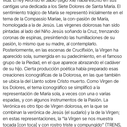
vida. El rey Alfonso el Sabio (siglo XIII) había escrito en sus
cantigas una dedicada a los Siete Dolores de Santa María. El
sentimiento trágico de María se representó inicialmente en el
tema de la Compassio Mariae, la con-pasión de María,
homologada a la de Jesús. Las vírgenes dolorosas han sido
pintadas al lado del Niño Jesús soñando la Cruz, trenzando
coronas de espinas, presintiendo las humillaciones de su
pasión, lo mismo que su madre, al contemplarlo.
Posteriormente, en las escenas de Crucifixión, la Virgen ha
aparecido sola, sumergida en su padecimiento, en el famoso
grupo de la Piedad, en el que aparece abrazando el cadáver
de su hijo. Cierta producción poética había preparado esas
creaciones iconográficas de la Dolorosa, en las que también
se ubica la del Llanto sobre Cristo muerto. Como Virgen de
los Dolores, el tema iconográfico se simplificó a la
representación de María sola, a veces con una o varias
espadas, y con algunos instrumentos de la Pasión. La
Verónica es otro tipo de Virgen dolorosa, en la que se
combinan la verónica de Jesús (el sudario) y la de la Virgen;
en estas representaciones, la “la Virgen se nos muestra
tocada [con toca] y con rostro triste y compungido” (TRENS,