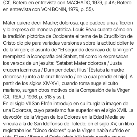
(Cf., Botero en entrevista con MACHADO, 1979, p 4A; Botero
en entrevista con VON BONIN, 1979, p. 55).
Máter quiere decir Madre; dolorosa, que padece una aflicción
y lo expresa de manera patética. Louis Réau cuenta cómo en
la tradición pictórica de Occidente el tema de la Crucifixión de
Cristo dio pie para variadas versiones sobre la actitud doliente
de la Virgen; el asunto de “El segundo desmayo de la Virgen”
reemplazó la iconografía del Stabat, tal como lo expresaban
los versos de un jesuita: ‘Satabat Mater dolorosa / Justa
crucem lacrimosa / Dum pendebat filius’ [Estaba la madre
dolorosa / junto a la cruz llorando / de la cual pendía el hijo]. A
partir de los siglos XIV-XVII, cuando toma auge el culto
mariano, surgen otros motivos de la Compasión de la Virgen
(Cf., RÉAU, 1996, p. 518 y ss.).
En el siglo VII San Efrén introdujo en su liturgia la imagen de
una Dolorosa, cuyo patetismo fue superior en el siglo XVIII. La
devoción de la Virgen de los Dolores en la Edad Media se
vincula a la de San Idelfonso de Toledo; en el siglo XV, un libro
registraba los “Cinco dolores” que la Virgen había sufrido en