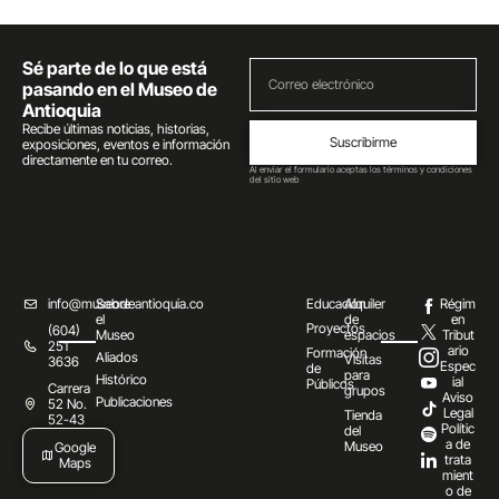
Sé parte de lo que está
pasando en el Museo de
Antioquia
Recibe últimas noticias, historias,
Suscribirme
exposiciones, eventos e información
directamente en tu correo.
Al enviar el formulario aceptas los términos y condiciones
del sitio web
info@museodeantioquia.co
Sobre
Educación
Alquiler
Régim
el
de
en
Proyectos
(604)
Museo
espacios
Tribut
251
ario
Formación
Aliados
Visitas
3636
Espec
de
para
Histórico
ial
Públicos
Carrera
grupos
Aviso
Publicaciones
52 No.
Legal
Tienda
52-43
Polític
del
a de
Museo
Google
trata
Maps
mient
o de