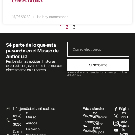
CONOCE LA OBRA
15/05/2023
No hay comentarios
1
2
3
Sé parte de lo que está
pasando en el Museo de
Antioquia
Recibe últimas noticias, historias,
Suscribirme
exposiciones, eventos e información
directamente en tu correo.
Al enviar el formulario aceptas los términos y condiciones
del sitio web
info@museodeantioquia.co
Sobre
Educación
Alquiler
Régim
el
de
en
Proyectos
(604)
Museo
espacios
Tribut
251
ario
Formación
Aliados
Visitas
3636
Espec
de
para
Histórico
ial
Públicos
Carrera
grupos
Aviso