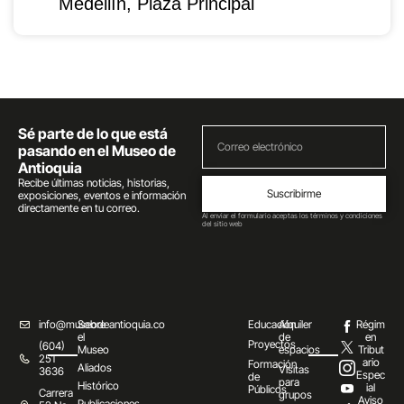
Medellín, Plaza Principal
Sé parte de lo que está
pasando en el Museo de
Antioquia
Recibe últimas noticias, historias,
Suscribirme
exposiciones, eventos e información
directamente en tu correo.
Al enviar el formulario aceptas los términos y condiciones
del sitio web
info@museodeantioquia.co
Sobre
Educación
Alquiler
Régim
el
de
en
Proyectos
(604)
Museo
espacios
Tribut
251
ario
Formación
Aliados
Visitas
3636
Espec
de
para
Histórico
ial
Públicos
Carrera
grupos
Aviso
Publicaciones