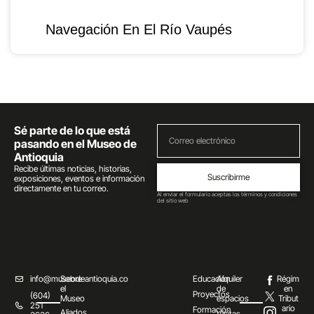
Navegación En El Río Vaupés
Sé parte de lo que está
pasando en el Museo de
Antioquia
Recibe últimas noticias, historias,
Suscribirme
exposiciones, eventos e información
directamente en tu correo.
Al enviar el formulario aceptas los términos y condiciones
del sitio web
info@museodeantioquia.co
Sobre
Educación
Alquiler
Régim
el
de
en
Proyectos
(604)
Museo
espacios
Tribut
251
ario
Formación
Aliados
Visitas