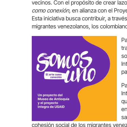
vecinos. Con el propósito de crear laz
como conexión,
en alianza con el Proy
Esta iniciativa busca contribuir, a través
migrantes venezolanos, los colombiano
Pa
tr
so
In
pa
Pa
In
qu
en
sa
cohesión social de los migrantes vene