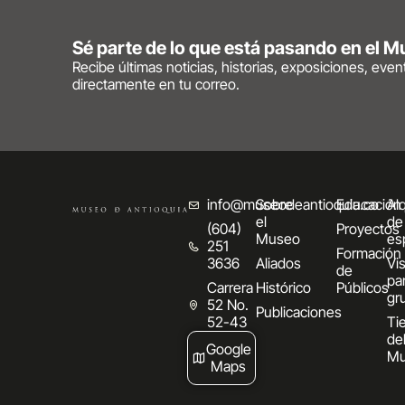
Sé parte de lo que está pasando en el 
Recibe últimas noticias, historias, exposiciones, eve
directamente en tu correo.
info@museodeantioquia.co
Sobre
Educación
Alq
el
de
(604)
Proyectos
Museo
es
251
Formación
3636
Aliados
Vis
de
pa
Carrera
Histórico
Públicos
gr
52 No.
Publicaciones
52-43
Ti
de
Google
Mu
Maps