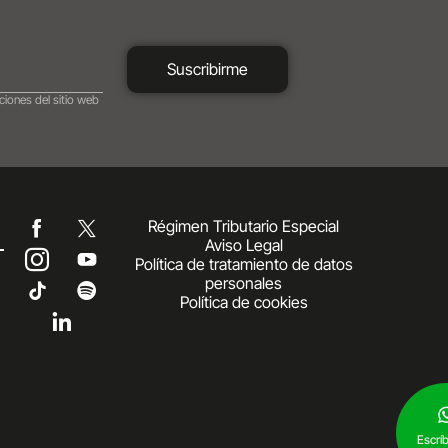
Suscribirme
ciones del sitio web
Régimen Tributario Especial
Aviso Legal
Política de tratamiento de datos
personales
Política de cookies
Escrí