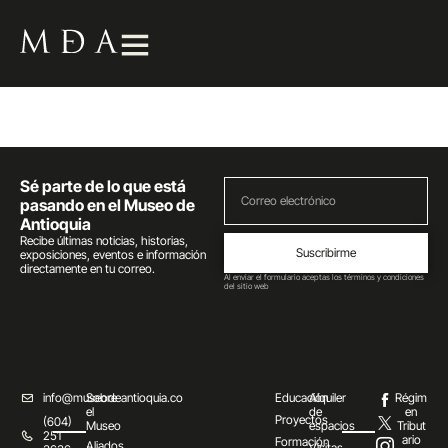
Sé parte de lo que está
pasando en el Museo de
Antioquia
Recibe últimas noticias, historias,
Suscribirme
exposiciones, eventos e información
directamente en tu correo.
Al enviar el formulario aceptas los términos y condiciones
del sitio web
info@museodeantioquia.co
Sobre
Educación
Alquiler
Régim
el
de
en
Proyectos
(604)
Museo
espacios
Tribut
251
ario
Formación
Aliados
Visitas