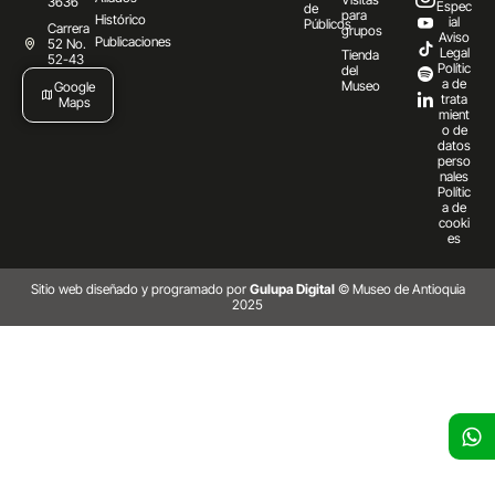
3636
Espec
de
para
Histórico
ial
Públicos
Carrera
grupos
Aviso
Publicaciones
52 No.
Legal
Tienda
52-43
Polític
del
a de
Museo
Google
trata
Maps
mient
o de
datos
perso
nales
Polític
a de
cooki
es
Sitio web diseñado y programado por
Gulupa Digital
© Museo de Antioquia
2025