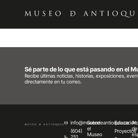
Sé parte de lo que está pasando en el 
Recibe últimas noticias, historias, exposiciones, eve
directamente en tu correo.
info@museodeantioquia.co
Sobre
Educación
Alq
el
de
(604)
Proyectos
Museo
es
251