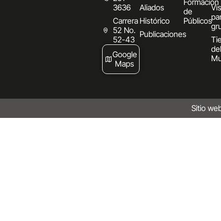
Formación
3636
Aliados
Vis
de
pa
Carrera
Histórico
Públicos
gr
52 No.
Publicaciones
52-43
Ti
de
Google
Mu
Maps
Sitio we