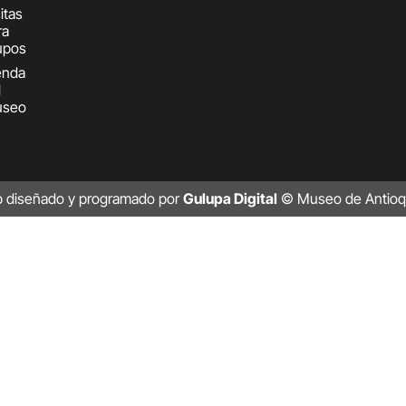
itas
ra
upos
enda
l
seo
b diseñado y programado por
Gulupa Digital
© Museo de Antioq