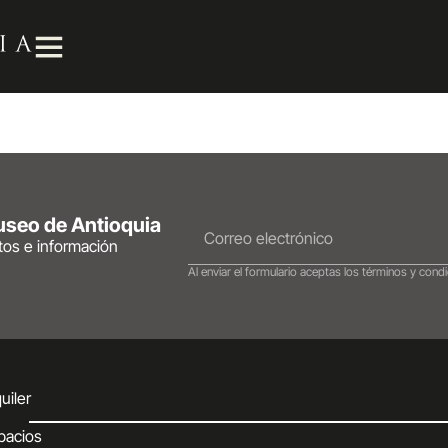
Museo de Antioquia
ntos e información
Al enviar el formulario aceptas los términos y condi
uiler
pacios