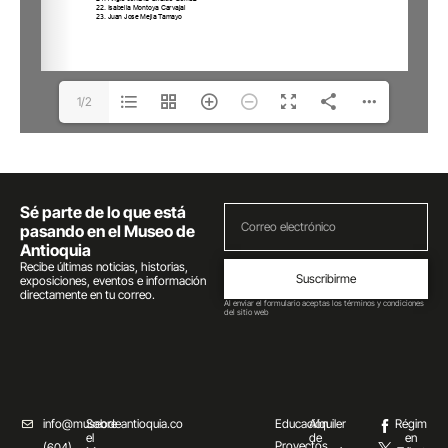
1/2
Sé parte de lo que está
pasando en el Museo de
Antioquia
Recibe últimas noticias, historias,
Suscribirme
exposiciones, eventos e información
directamente en tu correo.
Al enviar el formulario aceptas los términos y condiciones
del sitio web
info@museodeantioquia.co
Sobre
Educación
Alquiler
Régim
el
de
en
Proyectos
(604)