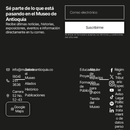
Sé parte de lo que está
pasando en el Museo de
Antioquia
Recibe últimas noticias, historias,
Suscribirme
exposiciones, eventos e información
directamente en tu correo.
Al enviar el formulario aceptas los términos y condiciones
del sitio web
info@museodeantioquia.co
Sobre
Educación
Alquiler
Régim
el
de
en
Proyectos
(604)
Museo
espacios
Tribut
251
ario
Formación
Aliados
Visitas
3636
Espec
de
para
Histórico
ial
Públicos
Carrera
grupos
Aviso
Publicaciones
52 No.
Legal
Tienda
52-43
Polític
del
a de
Museo
Google
trata
Maps
mient
o de
datos
perso