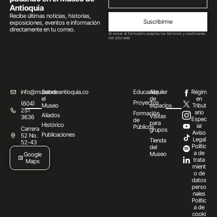
Antioquia
Recibe últimas noticias, historias,
Suscribirme
exposiciones, eventos e información
directamente en tu correo.
Al enviar el formulario aceptas los términos y condiciones
del sitio web
info@museodeantioquia.co
Sobre
Educación
Alquiler
Régim
el
de
en
Proyectos
(604)
Museo
espacios
Tribut
251
ario
Formación
Aliados
Visitas
3636
Espec
de
para
Histórico
ial
Públicos
Carrera
grupos
Aviso
Publicaciones
52 No.
Legal
Tienda
52-43
Polític
del
a de
Museo
Google
trata
Maps
mient
o de
datos
perso
nales
Polític
a de
cooki