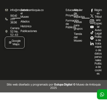
info@museodeantioquia.co
Sobre
Educación
Alquiler
Régim
el
de
en
Proyectos
(604)
Museo
espacios
Tribut
251
ario
Formación
Aliados
Visitas
3636
Espec
de
para
Histórico
ial
Públicos
Carrera
grupos
Aviso
Publicaciones
52 No.
Legal
Tienda
52-43
Polític
del
a de
Museo
Google
trata
Maps
mient
o de
datos
perso
nales
Polític
a de
cooki
es
Sitio web diseñado y programado por
Gulupa Digital
© Museo de Antioquia
2025