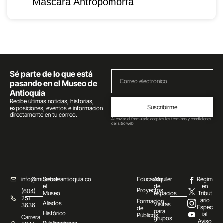
Máscara Antropomorfa
Sé parte de lo que está
pasando en el Museo de
Antioquia
Recibe últimas noticias, historias,
Suscribirme
exposiciones, eventos e información
directamente en tu correo.
Al enviar el formulario aceptas los términos y condiciones
del sitio web
info@museodeantioquia.co
Sobre
Educación
Alquiler
Régim
el
de
en
Proyectos
(604)
Museo
espacios
Tribut
251
ario
Formación
Aliados
Visitas
3636
Espec
de
para
Histórico
ial
Públicos
Carrera
grupos
Aviso
Publicaciones