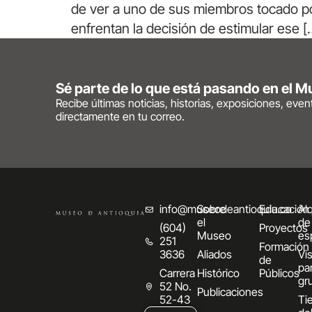
de ver a uno de sus miembros tocado por 
enfrentan la decisión de estimular ese [
Sé parte de lo que está pasando en el 
Recibe últimas noticias, historias, exposiciones, eve
directamente en tu correo.
info@museodeantioquia.co
Sobre
Educación
Alq
el
de
(604)
Proyectos
Museo
es
251
Formación
3636
Aliados
Vis
de
pa
Carrera
Histórico
Públicos
gr
52 No.
Publicaciones
52-43
Ti