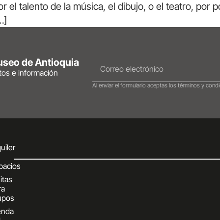
el talento de la música, el dibujo, o el teatro, po
…]
Museo de Antioquia
ntos e información
Al enviar el formulario aceptas los términos y condi
uiler
pacios
itas
ra
upos
enda