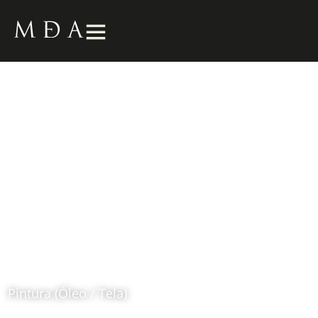
Virtuo
1989
Fernando Botero (1932 – 2023)
Pintura (Óleo / Tela)
Ubicación: