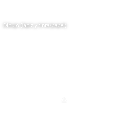
1930
Ricardo Rendón (1894/1931)
Dibujo (lápiz y tinta/papel)
Ubicación:
Sala: Historias para Repensar