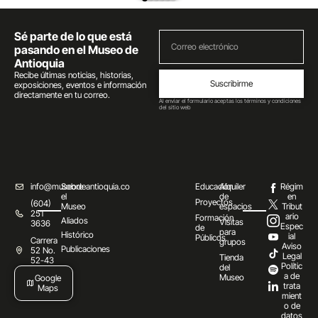
Sé parte de lo que está
pasando en el Museo de
Antioquia
Recibe últimas noticias, historias,
Suscribirme
exposiciones, eventos e información
directamente en tu correo.
Al enviar el formulario aceptas los términos y condiciones
del sitio web
info@museodeantioquia.co
Sobre
Educación
Alquiler
Régim
el
de
en
Proyectos
(604)
Museo
espacios
Tribut
251
ario
Formación
Aliados
Visitas
3636
Espec
de
para
Histórico
ial
Públicos
Carrera
grupos
Aviso
Publicaciones
52 No.
Legal
Tienda
52-43
Polític
del
a de
Museo
Google
trata
Maps
mient
o de
datos