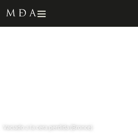
Torso Femenino
s.f.
Fernando Botero (1932 – 2023)
Vaciado a la cera perdida (Bronce)
Ubicación: