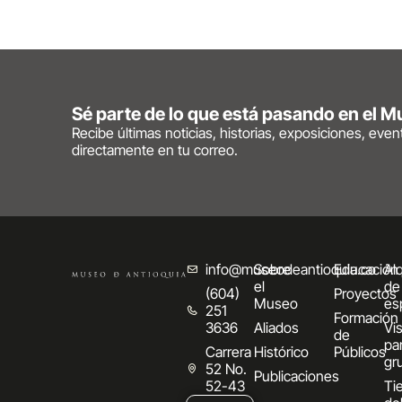
Sé parte de lo que está pasando en el 
Recibe últimas noticias, historias, exposiciones, eve
directamente en tu correo.
info@museodeantioquia.co
Sobre
Educación
Alq
el
de
(604)
Proyectos
Museo
es
251
Formación
3636
Aliados
Vis
de
pa
Carrera
Histórico
Públicos
gr
52 No.
Publicaciones
52-43
Ti