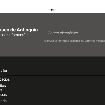
Museo de Antioquia
ntos e información
Al enviar el formulario aceptas los términos y condi
uiler
pacios
itas
ra
upos
enda