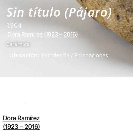
Sin título (Pájaro)
1964
Dora Ramírez (1923 – 2016)
Cerámica
Ubicación:
Estridencia / Emanaciones
Dora Ramírez
(1923 – 2016)