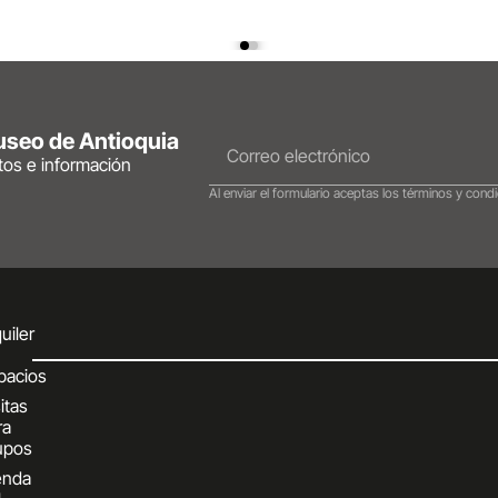
Museo de Antioquia
ntos e información
Al enviar el formulario aceptas los términos y condi
uiler
pacios
itas
ra
upos
enda