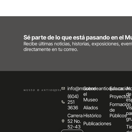
Sé parte de lo que está pasando en el 
Recibe últimas noticias, historias, exposiciones, eve
directamente en tu correo.
info@museodeantioquia.co
Sobre
Educación
Alq
el
de
(604)
Proyectos
Museo
es
251
Formación
3636
Aliados
Vis
de
pa
Carrera
Histórico
Públicos
gr
52 No.
Publicaciones
52-43
Ti