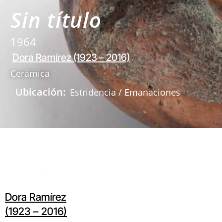
Sin título
1964
Dora Ramírez (1923 – 2016)
Cerámica
Ubicación:
Estridencia / Emanaciones
Dora Ramírez
(1923 – 2016)