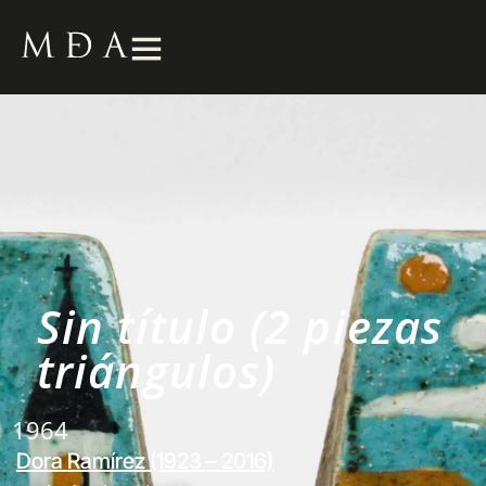
Sin título (2 piezas
triángulos)
1964
Dora Ramírez (1923 – 2016)