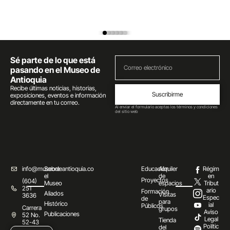
Sé parte de lo que está
pasando en el Museo de
Antioquia
Recibe últimas noticias, historias,
Suscribirme
exposiciones, eventos e información
directamente en tu correo.
Al enviar el formulario aceptas los términos y condiciones
del sitio web
info@museodeantioquia.co
Sobre
Educación
Alquiler
Régim
el
de
en
Proyectos
(604)
Museo
espacios
Tribut
251
ario
Formación
Aliados
Visitas
3636
Espec
de
para
Histórico
ial
Públicos
Carrera
grupos
Aviso
Publicaciones
52 No.
Legal
Tienda
52-43
Polític
del