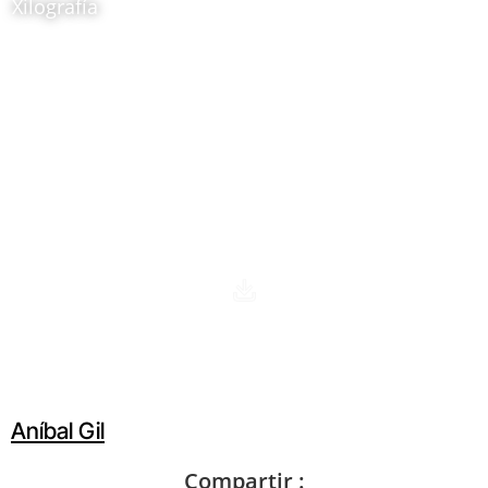
Xilografía
Ubicación:
Sala temporal: Anibal Gíl. Huella gráfica
Aníbal Gil
Compartir :