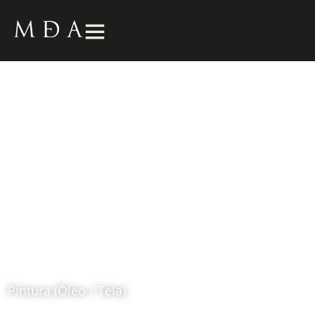
Picador
1992
Fernando Botero (1932 – 2023)
Pintura (Óleo / Tela)
Ubicación: