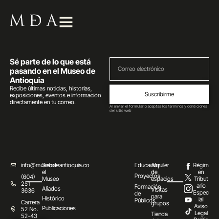
Sé parte de lo que está
pasando en el Museo de
Antioquia
Recibe últimas noticias, historias,
Suscribirme
exposiciones, eventos e información
directamente en tu correo.
Al enviar el formulario aceptas los términos y condiciones
del sitio web
info@museodeantioquia.co
Sobre
Educación
Alquiler
Régim
el
de
en
Proyectos
(604)
Museo
espacios
Tribut
251
ario
Formación
Aliados
Visitas
3636
Espec
de
para
Histórico
ial
Públicos
Carrera
grupos
Aviso
Publicaciones
52 No.
Legal
Tienda
52-43