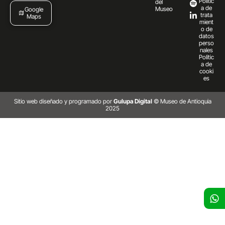
Polític
del
a de
Museo
Google
trata
Maps
mient
o de
datos
perso
nales
Polític
a de
cooki
es
Sitio web diseñado y programado por
Gulupa Digital
© Museo de Antioquia
2025