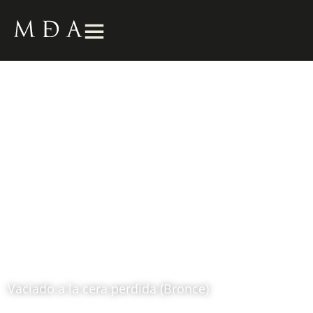
Mujer Reclinada
s.f.
Fernando Botero (1932 – 2023)
Vaciado a la cera perdida (Bronce)
Ubicación: