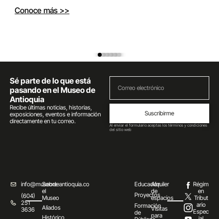
Conoce más >>
Sé parte de lo que está
pasando en el Museo de
Antioquia
Recibe últimas noticias, historias,
Suscribirme
exposiciones, eventos e información
directamente en tu correo.
Al enviar el formulario aceptas los términos y condiciones
del sitio web
info@museodeantioquia.co
Sobre
Educación
Alquiler
Régim
el
de
en
Proyectos
(604)
Museo
espacios
Tribut
251
ario
Formación
Aliados
Visitas
3636
Espec
de
para
Histórico
ial