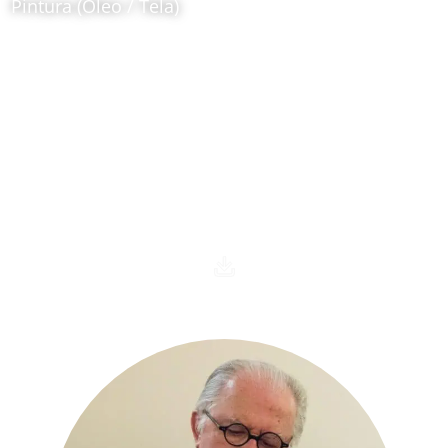
Pintura (Óleo / Tela)
Ubicación:
Sala internacional: Botero 90 años