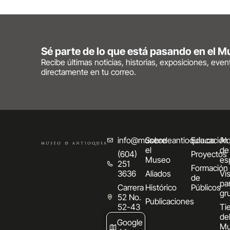
Sé parte de lo que está pasando en el 
Recibe últimas noticias, historias, exposiciones, eve
directamente en tu correo.
info@museodeantioquia.co
Sobre
Educación
Alq
el
de
(604)
Proyectos
Museo
es
251
Formación
3636
Aliados
Vis
de
pa
Carrera
Histórico
Públicos
gr
52 No.
Publicaciones
52-43
Ti
de
Google
Mu