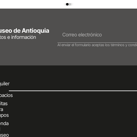
Museo de Antioquia
ntos e información
Al enviar el formulario aceptas los términos y condi
uiler
pacios
itas
ra
upos
enda
l
seo