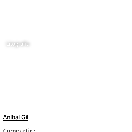
Mujer con rosas
1990
Aníbal Gil
Litografía
Ubicación:
Sala temporal: Anibal Gíl. Huella grá
Aníbal Gil
Compartir :