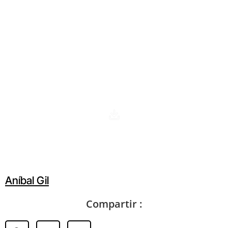
Sala temporal: Anibal Gíl. Huella gráfica
Aníbal Gil
Compartir :