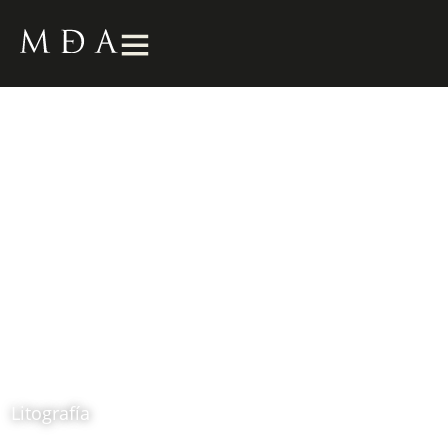
Mujer con flores
1990
Aníbal Gil
Litografía
Ubicación: