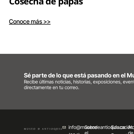
Cosecha de papas
Conoce más >>
Sé parte de lo que está pasando en el 
Recibe últimas noticias, historias, exposiciones, eve
directamente en tu correo.
info@museodeantioquia.co
Sobre
Educación
Alq
el
de