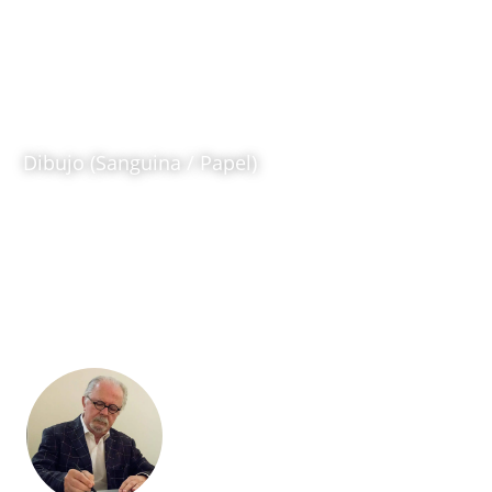
Matador Sentado
1991
Fernando Botero (1932 – 2023)
Dibujo (Sanguina / Papel)
Ubicación:
Sala Fernando Botero