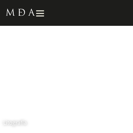
La rosa roja
1990
Aníbal Gil
Litografía
Ubicación: