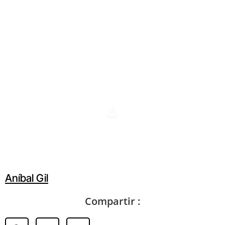
Sala temporal: Anibal Gíl. Huella gráfica
Aníbal Gil
Compartir :