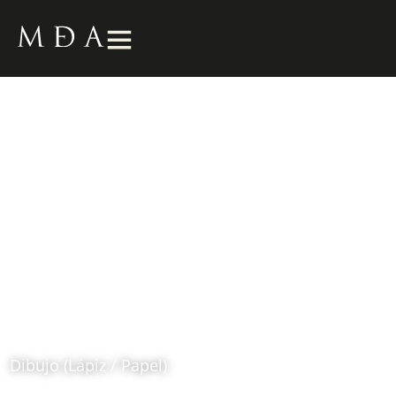
La Pica
1986
Fernando Botero (1932 – 2023)
Dibujo (Lápiz / Papel)
Ubicación: