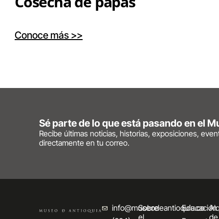
Cosecha de papas
Conoce más >>
Sé parte de lo que está pasando en el 
Recibe últimas noticias, historias, exposiciones, eve
directamente en tu correo.
info@museodeantioquia.co
Sobre
Educación
Alq
el
de