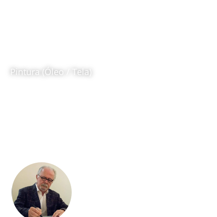
La Noche
1997
Fernando Botero (1932 – 2023)
Pintura (Óleo / Tela)
Ubicación:
Sala Fernando Botero