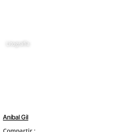
La flor blanca
1991
Aníbal Gil
Litografía
Ubicación:
Sala temporal: Anibal Gíl. Huella grá
Aníbal Gil
Compartir :