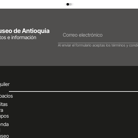
Museo de Antioquia
ntos e información
Al enviar el formulario aceptas los términos y condi
uiler
pacios
itas
ra
upos
enda
l
seo