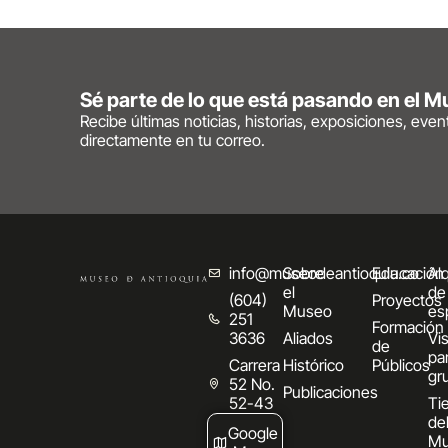
Sé parte de lo que está pasando en el 
Recibe últimas noticias, historias, exposiciones, eve
directamente en tu correo.
info@museodeantioquia.co
Sobre
Educación
Alq
el
de
(604)
Proyectos
Museo
es
251
Formación
3636
Aliados
Vis
de
pa
Carrera
Histórico
Públicos
gr
52 No.
Publicaciones
52-43
Ti
de
Google
Mu