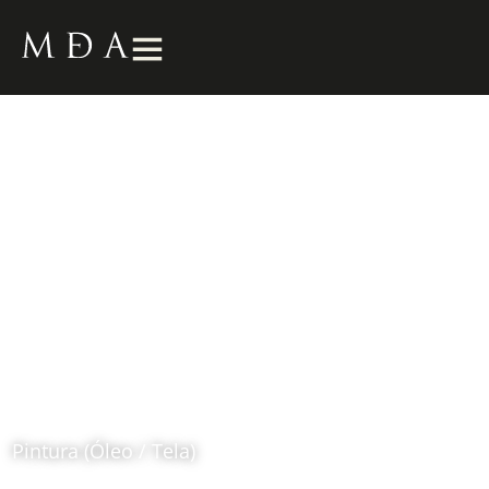
La Estocada
1991
Fernando Botero (1932 – 2023)
Pintura (Óleo / Tela)
Ubicación: