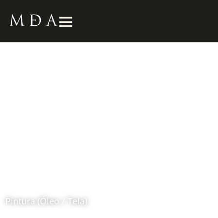
La Alacena
1993
Fernando Botero (1932 – 2023)
Pintura (Óleo / Tela)
Ubicación: