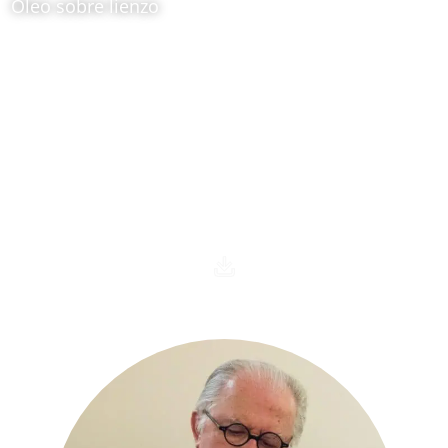
Óleo sobre lienzo
Ubicación:
Obra itinerante