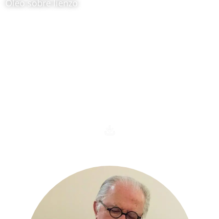
Óleo sobre lienzo
Ubicación:
Obra itinerante