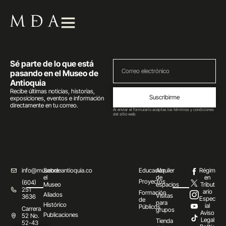
Sé parte de lo que está
pasando en el Museo de
Antioquia
Recibe últimas noticias, historias,
Suscribirme
exposiciones, eventos e información
directamente en tu correo.
Al enviar el formulario aceptas los términos y condiciones
del sitio web
info@museodeantioquia.co
Sobre
Educación
Alquiler
Régim
el
de
en
Proyectos
(604)
Museo
espacios
Tribut
251
ario
Formación
Aliados
Visitas
3636
Espec
de
para
Histórico
ial
Públicos
Carrera
grupos
Aviso
Publicaciones
52 No.
Legal
Tienda
52-43