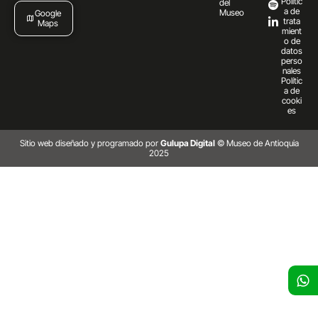
Polític
del
a de
Museo
Google
trata
Maps
mient
o de
datos
perso
nales
Polític
a de
cooki
es
Sitio web diseñado y programado por
Gulupa Digital
© Museo de Antioquia
2025