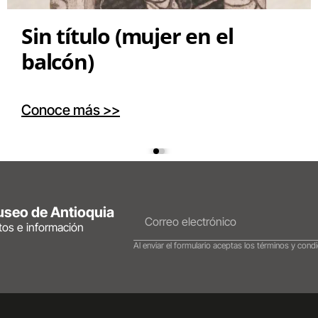
Sin título (mujer en el
balcón)
Conoce más >>
Museo de Antioquia
ntos e información
Al enviar el formulario aceptas los términos y condi