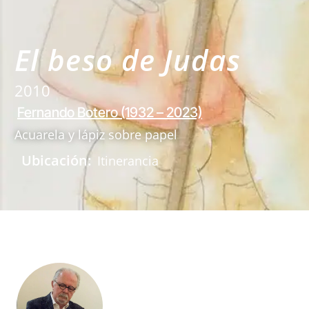
El beso de Judas
2010
Fernando Botero (1932 – 2023)
Acuarela y lápiz sobre papel
Ubicación:
Itinerancia