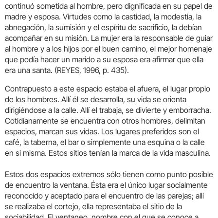
continuó sometida al hombre, pero dignificada en su papel de
madre y esposa. Virtudes como la castidad, la modestia, la
abnegación, la sumisión y el espíritu de sacrificio, la debían
acompañar en su misión. La mujer era la responsable de guiar
al hombre y a los hijos por el buen camino, el mejor homenaje
que podía hacer un marido a su esposa era afirmar que ella
era una santa. (REYES, 1996, p. 435).
Contrapuesto a este espacio estaba el afuera, el lugar propio
de los hombres. Allí él se desarrolla, su vida se orienta
dirigiéndose a la calle. Allí el trabaja, se divierte y emborracha.
Cotidianamente se encuentra con otros hombres, delimitan
espacios, marcan sus vidas. Los lugares preferidos son el
café, la taberna, el bar o simplemente una esquina o la calle
en si misma. Estos sitios tenían la marca de la vida masculina.
Estos dos espacios extremos sólo tienen como punto posible
de encuentro la ventana. Ésta era el único lugar socialmente
reconocido y aceptado para el encuentro de las parejas; allí
se realizaba el cortejo, ella representaba el sitio de la
sociabilidad. El ventaneo, nombre con el que se conoce a