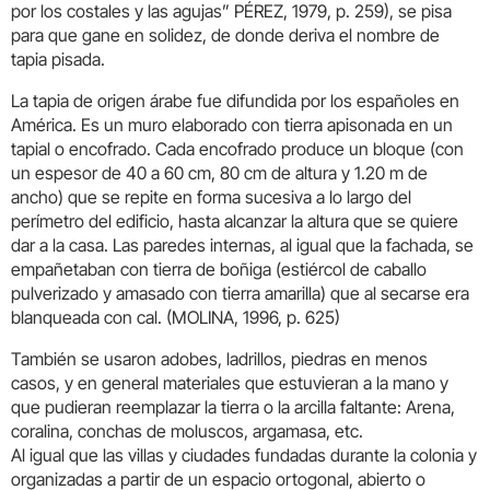
por los costales y las agujas” PÉREZ, 1979, p. 259), se pisa
para que gane en solidez, de donde deriva el nombre de
tapia pisada.
La tapia de origen árabe fue difundida por los españoles en
América. Es un muro elaborado con tierra apisonada en un
tapial o encofrado. Cada encofrado produce un bloque (con
un espesor de 40 a 60 cm, 80 cm de altura y 1.20 m de
ancho) que se repite en forma sucesiva a lo largo del
perímetro del edificio, hasta alcanzar la altura que se quiere
dar a la casa. Las paredes internas, al igual que la fachada, se
empañetaban con tierra de boñiga (estiércol de caballo
pulverizado y amasado con tierra amarilla) que al secarse era
blanqueada con cal. (MOLINA, 1996, p. 625)
También se usaron adobes, ladrillos, piedras en menos
casos, y en general materiales que estuvieran a la mano y
que pudieran reemplazar la tierra o la arcilla faltante: Arena,
coralina, conchas de moluscos, argamasa, etc.
Al igual que las villas y ciudades fundadas durante la colonia y
organizadas a partir de un espacio ortogonal, abierto o