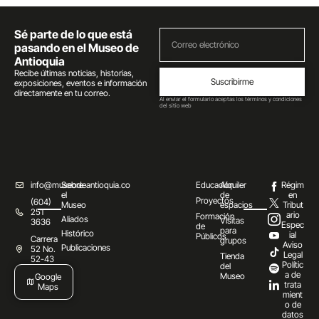
Sé parte de lo que está
pasando en el Museo de
Antioquia
Recibe últimas noticias, historias,
Suscribirme
exposiciones, eventos e información
directamente en tu correo.
Al enviar el formulario aceptas los términos y condiciones
del sitio web
info@museodeantioquia.co
Sobre
Educación
Alquiler
Régim
el
de
en
Proyectos
(604)
Museo
espacios
Tribut
251
ario
Formación
Aliados
Visitas
3636
Espec
de
para
Histórico
ial
Públicos
Carrera
grupos
Aviso
Publicaciones
52 No.
Legal
Tienda
52-43
Polític
del
a de
Museo
Google
trata
Maps
mient
o de
datos