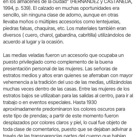
en los almacenes de la ciudad” (HERNANDEZ y CASTAÑEDA,
1994, p. 539). El calzado en muchas oportunidades era
sencillo, sin ninguna clase de adorno, aunque en otras
llevaba moños o múltiples accesorios como lentejuelas,
piedras falsas, chaquiras, etc. Los materiales también eran
diversos ( cuero, charol, gabardina, cabritilla) utilizándolos de
acuerdo al lugar y la ocasión.
Las medias veladas fueron un accesorio que ocupaba un
puesto privilegiado como complemento de la buena
presentación personal de las mujeres. Las señoras de
estratos medios y altos eran quienes se aferraban con mayor
vehemencia a la tradición del uso de las medias, utilizándolas
muchas veces dentro de las casas. Entre las mujeres de los
estratos bajos se utilizaban para las salidas al centro, para ir al
trabajo o en eventos especiales. Hasta 1930
aproximadamente predominaron los colores oscuros para
este tipo de prendas; a partir de este momento fueron
desplazados por colores claros y piel, lo cual fue objeto de
toda clase de comentarios, puesto que se dejaban adivinar a
través de las transparencias partes del cuerpo que habían