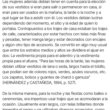
Las mujeres además debían tener en cuenta para la elección
de sus vestidos si eran para salir o permanecer en casa, si
eran para ser usados en la mañana, la tarde o la noche y a
qué lugar se iba a asistir con él. Los vestidos debían lucirse
dependiendo del momento, el sitio y la edad de quien lo
portaba. Contrapuestos a los trajes de casa estaban los trajes
de calle, caracterizados por estar hechos con telas más finas
y pesadas, tener manga larga y estar decorados con encajes
y algún otro tipo de accesorio. Se convirtió en algo muy usual
que entre los estratos medios y altos se dividiera el ajuar en
dos: La vestimenta propia para el adentro y la vestimenta
propia para el afuera. “Para las horas de la tarde, las mujeres
debían utilizar vestidos de lana o seda, largos hasta el tobillo,
que podían ser de colores rojos, verdes, azules oscuros, etc.
Los zapatos, bolsos y guantes de charol o gamuza”
(HERNÁNDEZ y CASTAÑEDA, 1994, p. 527).
De la misma manera, para la noche y las fiestas como bailes o
ceremonias, era imperioso usar trajes que se acomodaran a la
ocasión. Usualmente eran largos, con telas brillantes donde
imperaba el negro y se utilizaban diversos accesorios, como