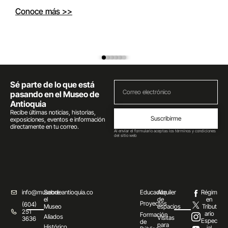
Conoce más >>
Sé parte de lo que está
pasando en el Museo de
Antioquia
Recibe últimas noticias, historias,
Suscribirme
exposiciones, eventos e información
directamente en tu correo.
Al enviar el formulario aceptas los términos y condiciones
del sitio web
info@museodeantioquia.co
Sobre
Educación
Alquiler
Régim
el
de
en
Proyectos
(604)
Museo
espacios
Tribut
251
ario
Formación
Aliados
Visitas
3636
Espec
de
para
Histórico
ial